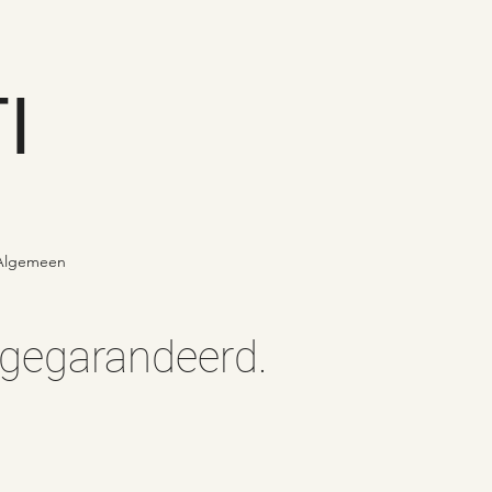
I
Algemeen
s gegarandeerd.